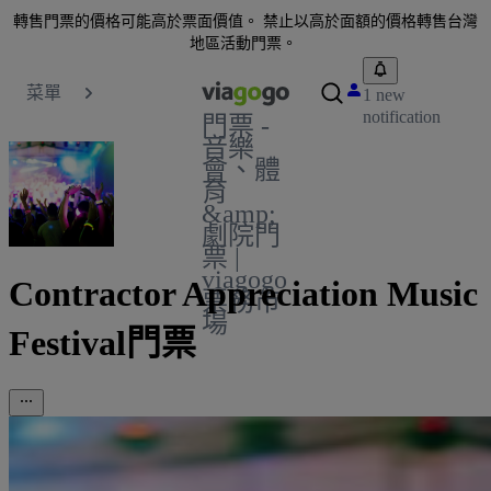
轉售門票的價格可能高於票面價值。 禁止以高於面額的價格轉售台灣
地區活動門票。
菜單
1 new
notification
門票 -
音樂
會、體
育
&amp;
劇院門
票 |
viagogo
Contractor Appreciation Music
票務市
場
Festival門票