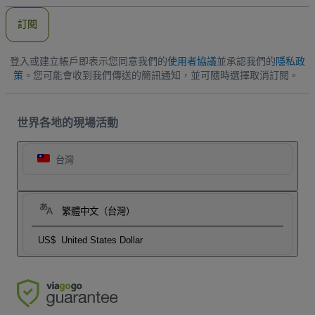
郵
件
訂閱
地
址
登入或建立帳戶即表示您同意我們的
使用者協議
並承認我們的
隱私政
策
。您可能會收到我們傳送的簡訊通知，並可隨時選擇取消訂閱。
世界各地的現場活動
台灣
繁體中文（台灣）
US$
United States Dollar