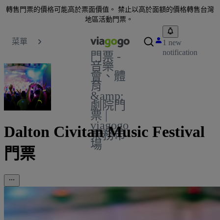
轉售門票的價格可能高於票面價值。 禁止以高於面額的價格轉售台灣
地區活動門票。
菜單
1 new
notification
門票 -
音樂
會、體
育
&amp;
劇院門
票 |
viagogo
Dalton Civitan Music Festival
票務市
場
門票