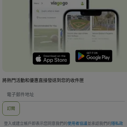
將熱門活動和優惠直接發送到您的收件匣
電
子
郵
件
訂閱
地
址
登入或建立帳戶即表示您同意我們的
使用者協議
並承認我們的
隱私政