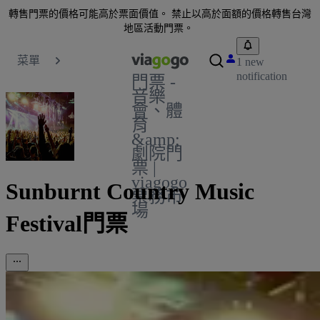
轉售門票的價格可能高於票面價值。 禁止以高於面額的價格轉售台灣
地區活動門票。
菜單
1 new
notification
門票 -
音樂
會、體
育
&amp;
劇院門
票 |
viagogo
Sunburnt Country Music
票務市
場
Festival門票