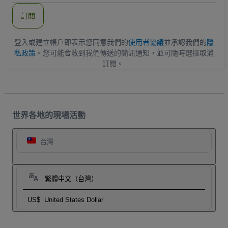
郵
件
訂閱
地
址
登入或建立帳戶即表示您同意我們的
使用者協議
並承認我們的
隱
私政策
。您可能會收到我們傳送的簡訊通知，並可隨時選擇取消
訂閱。
世界各地的現場活動
台灣
繁體中文（台灣）
US$
United States Dollar