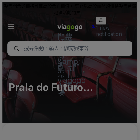
轉售門票的價格可能高於票面價值。 禁止以高於面額的價格轉售台灣
地區活動門票。
1 new
notification
門票 -
音樂
會、體
育
&amp;
劇院門
票 |
viagogo
Praia do Futuro
票務市
場
Fortaleza