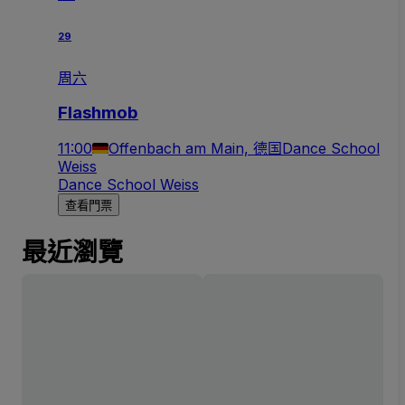
29
周六
Flashmob
11:00
Offenbach am Main, 德国
Dance School
Weiss
Dance School Weiss
查看門票
最近瀏覽