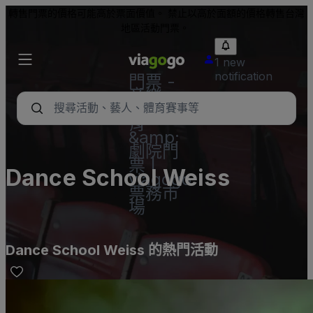
轉售門票的價格可能高於票面價值。 禁止以高於面額的價格轉售台灣
地區活動門票。
1 new
notification
門票 -
音樂
會、體
育
&amp;
劇院門
票 |
Dance School Weiss
viagogo
票務市
場
Dance School Weiss 的熱門活動