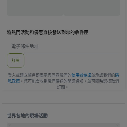
將熱門活動和優惠直接發送到您的收件匣
電
子
郵
件
訂閱
地
址
登入或建立帳戶即表示您同意我們的
使用者協議
並承認我們的
隱
私政策
。您可能會收到我們傳送的簡訊通知，並可隨時選擇取消
訂閱。
世界各地的現場活動