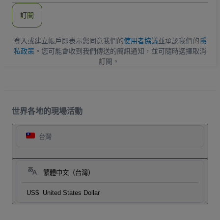
郵
件
訂閱
地
址
登入或建立帳戶即表示您同意我們的
使用者協議
並承認我們的
隱
私政策
。您可能會收到我們傳送的簡訊通知，並可隨時選擇取消
訂閱。
世界各地的現場活動
台灣
繁體中文（台灣）
US$
United States Dollar