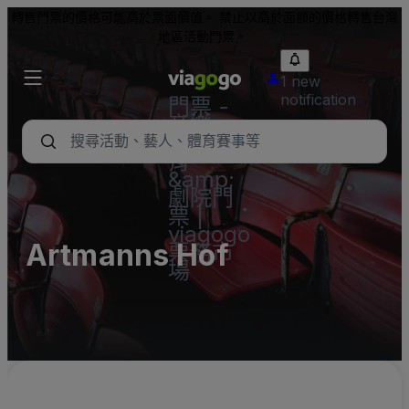
轉售門票的價格可能高於票面價值。 禁止以高於面額的價格轉售台灣
地區活動門票。
1 new
notification
門票 -
音樂
會、體
育
&amp;
劇院門
票 |
viagogo
Artmanns Hof
票務市
場