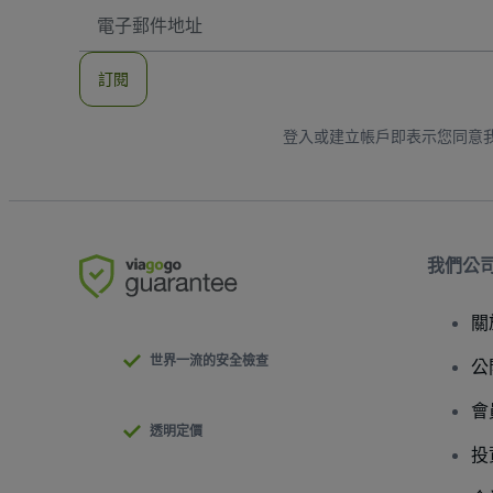
電
子
郵
件
訂閱
地
址
登入或建立帳戶即表示您同意
我們公
關
世界一流的安全檢查
公
會
透明定價
投