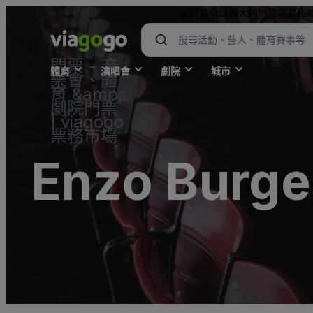
我們是全球最大的門票購買和
門票 - 音
體育
演唱會
劇院
城市
樂會、體
育 &amp;
劇院門票
| viagogo
票務市場
Enzo Burge