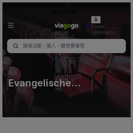
轉售門票的價格可能高於票面價值。 禁止以高於面額的價格轉售台灣
地區活動門票。
1 new
notification
門票 -
音樂
會、體
育
&amp;
劇院門
票 |
viagogo
Evangelische
票務市
場
Antholianus Kirche