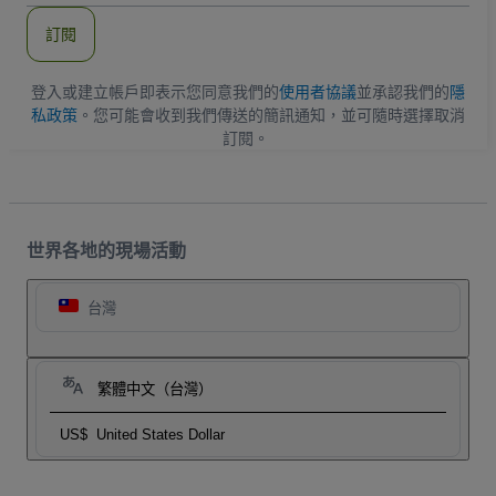
郵
件
訂閱
地
址
登入或建立帳戶即表示您同意我們的
使用者協議
並承認我們的
隱
私政策
。您可能會收到我們傳送的簡訊通知，並可隨時選擇取消
訂閱。
世界各地的現場活動
台灣
繁體中文（台灣）
US$
United States Dollar