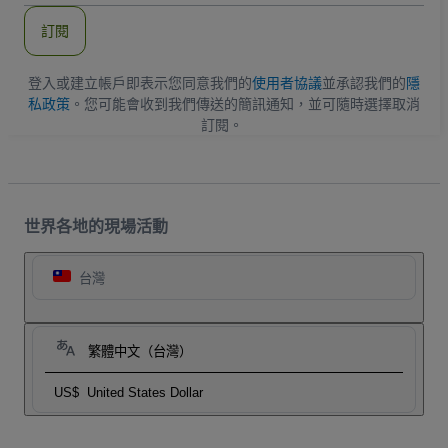
郵
件
訂閱
地
址
登入或建立帳戶即表示您同意我們的
使用者協議
並承認我們的
隱
私政策
。您可能會收到我們傳送的簡訊通知，並可隨時選擇取消
訂閱。
世界各地的現場活動
台灣
繁體中文（台灣）
US$
United States Dollar