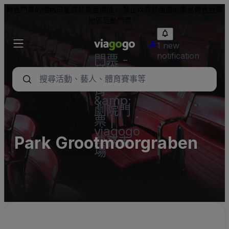
轉售門票的價格可能高於票面價值。 禁止以高於面額的價格轉售台灣
地區活動門票。
1 new
notification
門票 -
音樂
會、體
育
&amp;
劇院門
票 |
viagogo
Park Grootmoorgraben
票務市
場