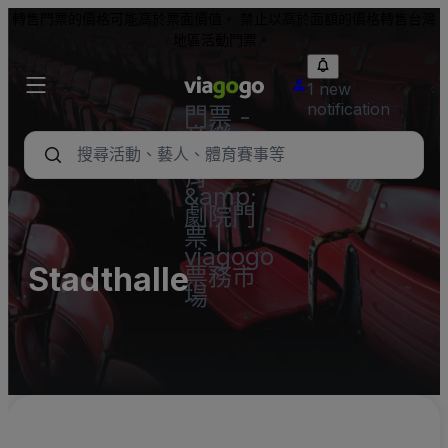
轉售門票的價格可能高於票面價值。 禁止以高於面額的價格轉售台灣
地區活動門票。
1 new
notification
門票 -
音樂
會、體
育
&amp;
劇院門
票 |
viagogo
Stadthalle
票務市
場