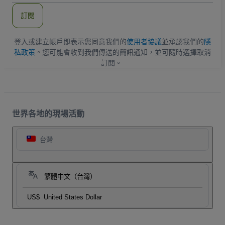
郵
件
訂閱
地
址
登入或建立帳戶即表示您同意我們的
使用者協議
並承認我們的
隱
私政策
。您可能會收到我們傳送的簡訊通知，並可隨時選擇取消
訂閱。
世界各地的現場活動
台灣
繁體中文（台灣）
US$
United States Dollar