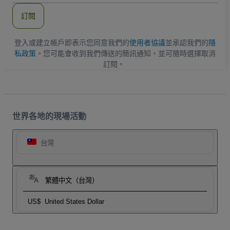
郵
件
訂閱
地
址
登入或建立帳戶即表示您同意我們的
使用者協議
並承認我們的
隱
私政策
。您可能會收到我們傳送的簡訊通知，並可隨時選擇取消
訂閱。
世界各地的現場活動
台灣
繁體中文（台灣）
US$
United States Dollar