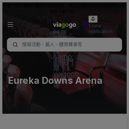
轉售門票的價格可能高於票面價值。 禁止以高於面額的價格轉售台灣
地區活動門票。
1 new
notification
門票 -
音樂
會、體
育
&amp;
劇院門
票 |
viagogo
Eureka Downs Arena
票務市
場