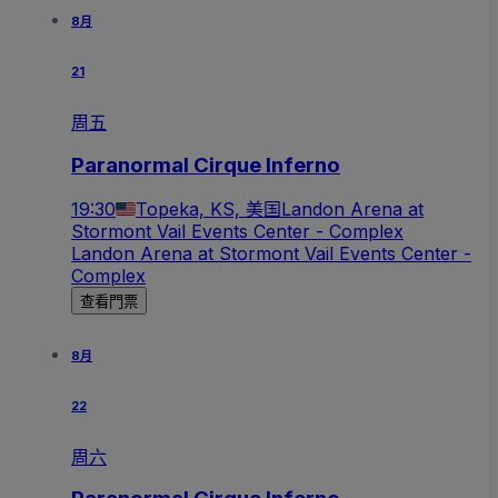
8月
21
周五
Paranormal Cirque Inferno
19:30
Topeka, KS, 美国
Landon Arena at
Stormont Vail Events Center - Complex
Landon Arena at Stormont Vail Events Center -
Complex
查看門票
8月
22
周六