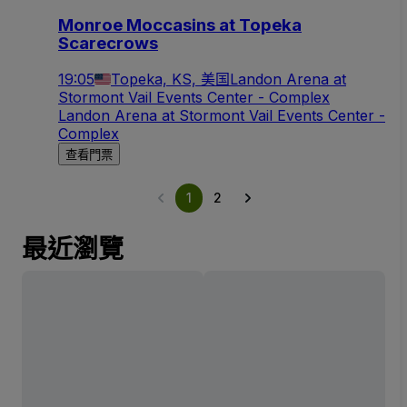
Monroe Moccasins at Topeka
Scarecrows
19:05
Topeka, KS, 美国
Landon Arena at
Stormont Vail Events Center - Complex
Landon Arena at Stormont Vail Events Center -
Complex
查看門票
1
2
最近瀏覽