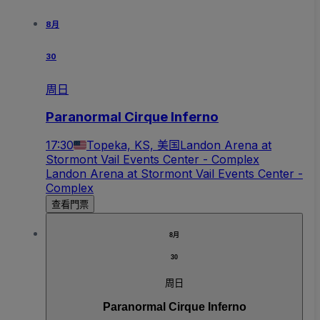
8月
30
周日
Paranormal Cirque Inferno
17:30
Topeka, KS, 美国
Landon Arena at
Stormont Vail Events Center - Complex
Landon Arena at Stormont Vail Events Center -
Complex
查看門票
8月
30
周日
Paranormal Cirque Inferno