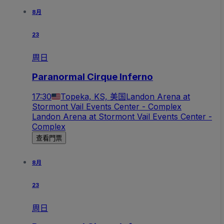
8月
23
周日
Paranormal Cirque Inferno
17:30
Topeka, KS, 美国
Landon Arena at
Stormont Vail Events Center - Complex
Landon Arena at Stormont Vail Events Center -
Complex
查看門票
8月
23
周日