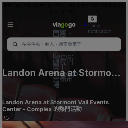
轉售門票的價格可能高於票面價值。 禁止以高於面額的價格轉售台灣
地區活動門票。
1 new
notification
門票 -
音樂
會、體
育
&amp;
劇院門
票 |
Landon Arena at Stormont
viagogo
票務市
Vail Events Center -
場
Complex
Landon Arena at Stormont Vail Events
Center - Complex 的熱門活動