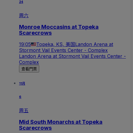
24
周六
Monroe Moccasins at Topeka
Scarecrows
19:05
Topeka, KS, 美国
Landon Arena at
Stormont Vail Events Center - Complex
Landon Arena at Stormont Vail Events Center -
Complex
查看門票
11月
6
周五
Mid South Monarchs at Topeka
Scarecrows