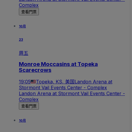
Complex
查看門票
10月
23
周五
Monroe Moccasins at Topeka
Scarecrows
19:05
Topeka, KS, 美国
Landon Arena at
Stormont Vail Events Center - Complex
Landon Arena at Stormont Vail Events Center -
Complex
查看門票
10月