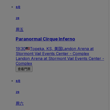
8月
28
周五
Paranormal Cirque Inferno
19:30
Topeka, KS, 美国
Landon Arena at
Stormont Vail Events Center - Complex
Landon Arena at Stormont Vail Events Center -
Complex
查看門票
8月
29
周六