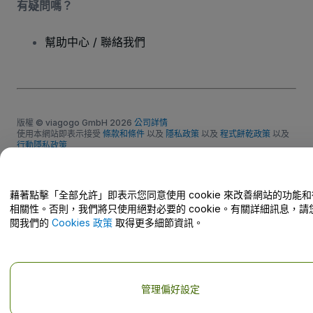
有疑問嗎？
幫助中心 / 聯絡我們
版權 © viagogo GmbH 2026
公司詳情
使用本網站即表示接受
條款和條件
以及
隱私政策
以及
程式餅乾政策
以及
行動隱私政策
請勿分享我的個人資訊/您的隱私權選擇
藉著點擊「全部允許」即表示您同意使用 cookie 來改善網站的功能
相關性。否則，我們將只使用絕對必要的 cookie。有關詳細訊息，請
閱我們的
Cookies 政策
取得更多細節資訊。
管理偏好設定