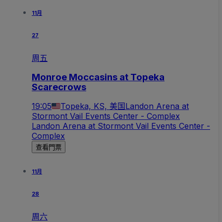
11月
27
周五
Monroe Moccasins at Topeka
Scarecrows
19:05
Topeka, KS, 美国
Landon Arena at
Stormont Vail Events Center - Complex
Landon Arena at Stormont Vail Events Center -
Complex
查看門票
11月
28
周六