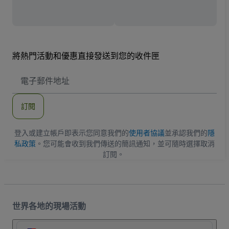
將熱門活動和優惠直接發送到您的收件匣
電
子
郵
件
訂閱
地
址
登入或建立帳戶即表示您同意我們的
使用者協議
並承認我們的
隱
私政策
。您可能會收到我們傳送的簡訊通知，並可隨時選擇取消
訂閱。
世界各地的現場活動