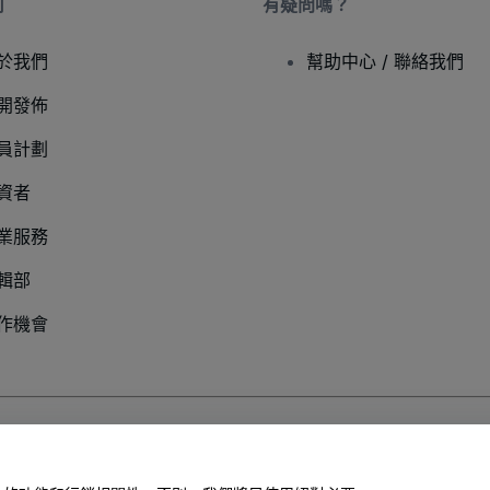
司
有疑問嗎？
於我們
幫助中心 / 聯絡我們
開發佈
員計劃
資者
業服務
輯部
作機會
以及
行動隱私政策