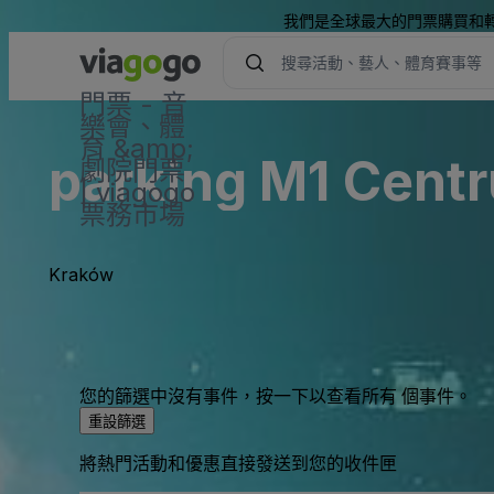
我們是全球最大的門票購買和
門票 - 音
樂會、體
育 &amp;
parking M1 Cent
劇院門票
| viagogo
票務市場
Kraków
您的篩選中沒有事件，按一下以查看所有 個事件。
重設篩選
將熱門活動和優惠直接發送到您的收件匣