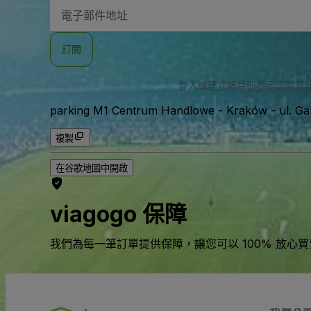
電
子
郵
件
訂閱
地
址
登入或建立帳戶即表示您同意
parking M1 Centrum Handlowe - Kraków
-
ul. G
複製
在谷歌地圖中開啟
viagogo 保障
我們為每一筆訂單提供保障，讓您可以 100% 放心