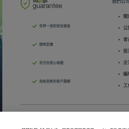
我們公
關
世界一流的安全檢查
公
會
透明定價
投
企
百分百安心保證
編
自始至終的客戶服務
工
版權 © viagogo GmbH 2026
公司詳情
使用本網站即表示接受
條款和條件
以及
隱私政策
以及
程式餅乾政策
請勿分享我的個人資訊/您的隱私權選擇