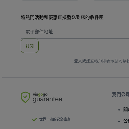
將熱門活動和優惠直接發送到您的收件匣
電
子
郵
件
訂閱
地
址
登入或建立帳戶即表示您同意
我們公
關
世界一流的安全檢查
公