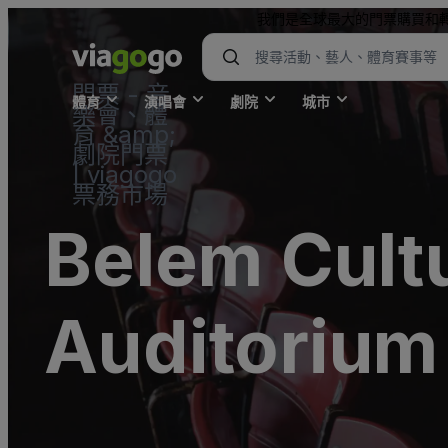
我們是全球最大的門票購買和
門票 - 音
體育
演唱會
劇院
城市
樂會、體
育 &amp;
劇院門票
| viagogo
票務市場
Belem Cultu
Auditorium