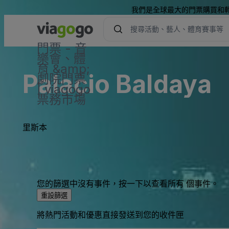
我們是全球最大的門票購買和
門票 - 音
樂會、體
育 &amp;
Palacio Baldaya
劇院門票
| viagogo
票務市場
里斯本
您的篩選中沒有事件，按一下以查看所有 個事件。
重設篩選
將熱門活動和優惠直接發送到您的收件匣