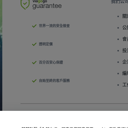
我們公
關
世界一流的安全檢查
公
會
透明定價
投
企
百分百安心保證
編
自始至終的客戶服務
工
版權 © viagogo GmbH 2026
公司詳情
使用本網站即表示接受
條款和條件
以及
隱私政策
以及
程式餅乾政策
請勿分享我的個人資訊/您的隱私權選擇