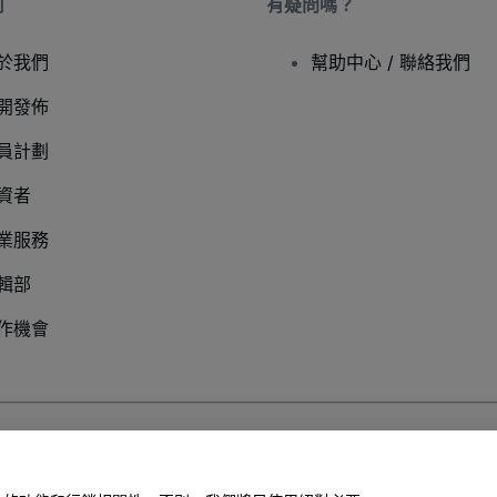
司
有疑問嗎？
於我們
幫助中心 / 聯絡我們
開發佈
員計劃
資者
業服務
輯部
作機會
以及
行動隱私政策