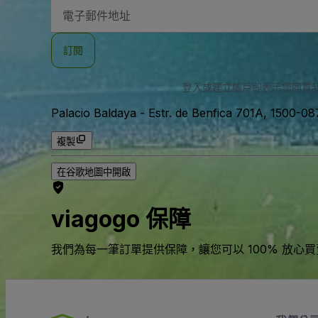
電
子
郵
件
訂閱
地
址
登入或建立帳戶即表示您同意
Palacio Baldaya
-
Estr. de Benfica 701A, 1500-
複製
在谷歌地圖中開啟
viagogo 保障
我們為每一筆訂單提供保障，讓您可以 100% 放心