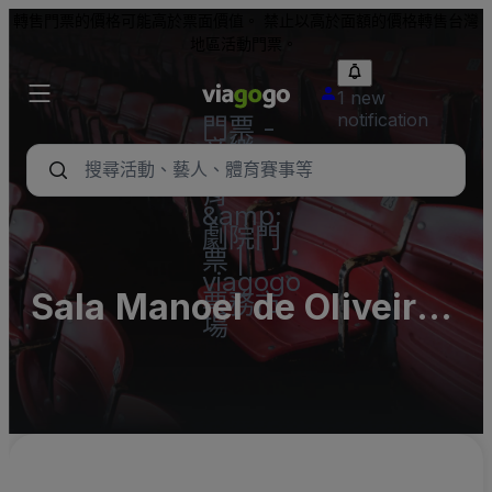
轉售門票的價格可能高於票面價值。 禁止以高於面額的價格轉售台灣
地區活動門票。
1 new
notification
門票 -
音樂
會、體
育
&amp;
劇院門
票 |
viagogo
Sala Manoel de Oliveira
票務市
場
at Cinema São Jorge -
Complex