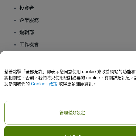
投資者
企業服務
編輯部
工作機會
有疑問嗎？
藉著點擊「全部允許」即表示您同意使用 cookie 來改善網站的功能和
銷相關性。否則，我們將只使用絕對必要的 cookie。有關詳細訊息，
幫助中心 / 聯絡我們
您參閱我們的
Cookies 政策
取得更多細節資訊。
管理偏好設定
版權 © viagogo GmbH 2026
公司詳情
使用本網站即表示接受
條款和條件
以及
隱私政策
以及
程式餅乾政策
以及
行動隱私政策
Do Not Share My Personal Information/Your Privacy Choices