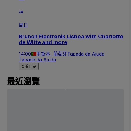
30
周日
Brunch Electronik Lisboa with Charlotte
de Witte and more
14:00
里斯本, 葡萄牙
Tapada da Ajuda
Tapada da Ajuda
查看門票
最近瀏覽