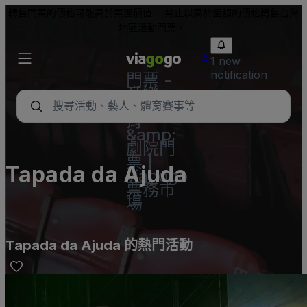
轉售門票的價格可能高於票面價值。 禁止以高於面額的價格轉售台灣
地區活動門票。
1 new
notification
門票 -
音樂
會、體
育
&amp;
劇院門
票 |
Tapada da Ajuda
viagogo
票務市
場
Tapada da Ajuda 的熱門活動