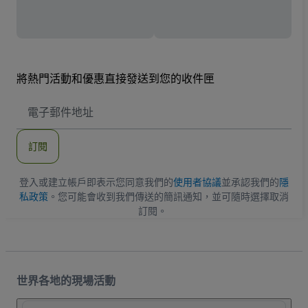
將熱門活動和優惠直接發送到您的收件匣
電
子
郵
件
訂閱
地
址
登入或建立帳戶即表示您同意我們的
使用者協議
並承認我們的
隱
私政策
。您可能會收到我們傳送的簡訊通知，並可隨時選擇取消
訂閱。
世界各地的現場活動