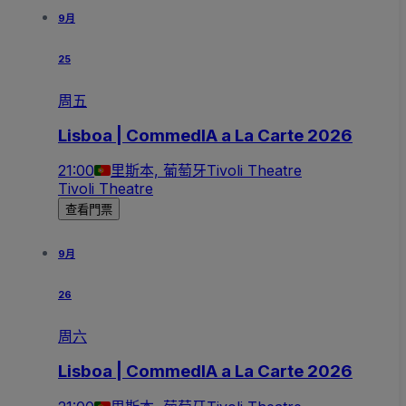
9月
25
周五
Lisboa | CommedIA a La Carte 2026
21:00
里斯本, 葡萄牙
Tivoli Theatre
Tivoli Theatre
查看門票
9月
26
周六
Lisboa | CommedIA a La Carte 2026