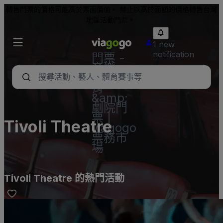
轉售門票的價格可能高於票面價值。 禁止以高於面額的價格轉售台灣
地區活動門票。
1 new
notification
門票 -
音樂
會、體
育
&amp;
劇院門
票 |
Tivoli Theatre
viagogo
票務市
場
Tivoli Theatre 的熱門活動