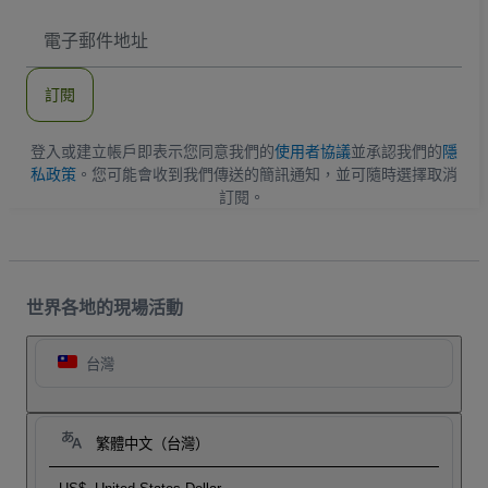
電
子
郵
件
訂閱
地
址
登入或建立帳戶即表示您同意我們的
使用者協議
並承認我們的
隱
私政策
。您可能會收到我們傳送的簡訊通知，並可隨時選擇取消
訂閱。
世界各地的現場活動
台灣
繁體中文（台灣）