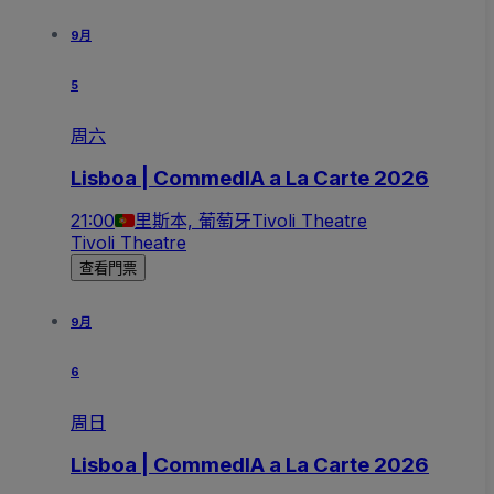
9月
5
周六
Lisboa | CommedIA a La Carte 2026
21:00
里斯本, 葡萄牙
Tivoli Theatre
Tivoli Theatre
查看門票
9月
6
周日
Lisboa | CommedIA a La Carte 2026