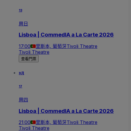
13
周日
Lisboa | CommedIA a La Carte 2026
17:00
里斯本, 葡萄牙
Tivoli Theatre
Tivoli Theatre
查看門票
9月
17
周四
Lisboa | CommedIA a La Carte 2026
21:00
里斯本, 葡萄牙
Tivoli Theatre
Tivoli Theatre