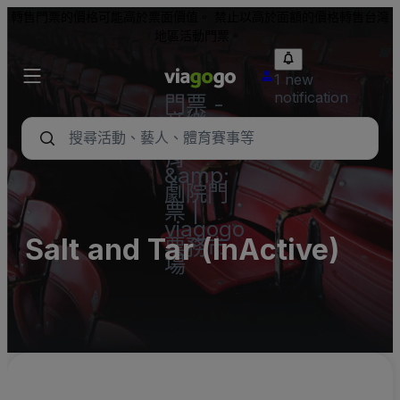
轉售門票的價格可能高於票面價值。 禁止以高於面額的價格轉售台灣
地區活動門票。
1 new
notification
門票 -
音樂
會、體
育
&amp;
劇院門
票 |
viagogo
Salt and Tar (InActive)
票務市
場