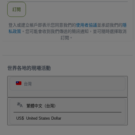
郵
件
訂閱
地
址
登入或建立帳戶即表示您同意我們的
使用者協議
並承認我們的
隱
私政策
。您可能會收到我們傳送的簡訊通知，並可隨時選擇取消
訂閱。
世界各地的現場活動
台灣
繁體中文（台灣）
US$
United States Dollar