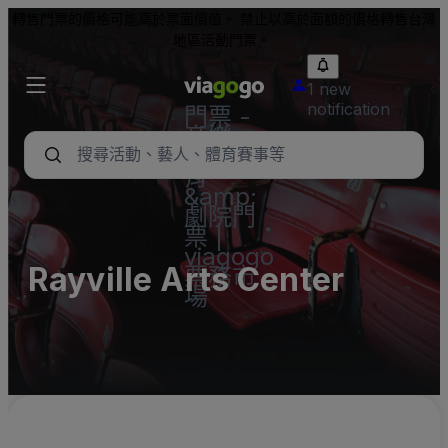
轉售門票的價格可能高於票面價值。 禁止以高於面額的價格轉售台灣
地區活動門票。
1 new
notification
門票 -
音樂
會、體
育
&amp;
劇院門
票 |
viagogo
Rayville Arts Center
票務市
場