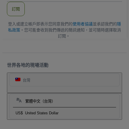
郵
件
訂閱
地
址
登入或建立帳戶即表示您同意我們的
使用者協議
並承認我們的
隱
私政策
。您可能會收到我們傳送的簡訊通知，並可隨時選擇取消
訂閱。
世界各地的現場活動
台灣
繁體中文（台灣）
US$
United States Dollar