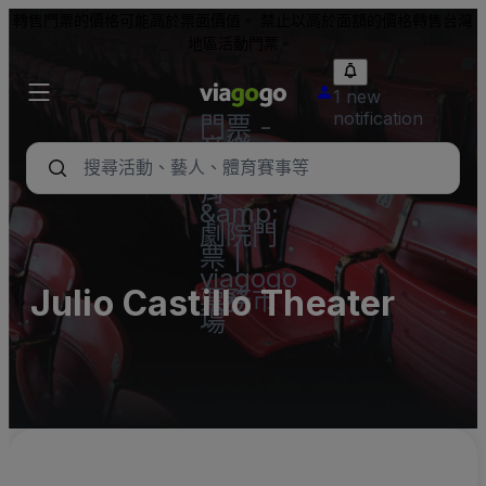
轉售門票的價格可能高於票面價值。 禁止以高於面額的價格轉售台灣
地區活動門票。
1 new
notification
門票 -
音樂
會、體
育
&amp;
劇院門
票 |
viagogo
Julio Castillo Theater
票務市
場