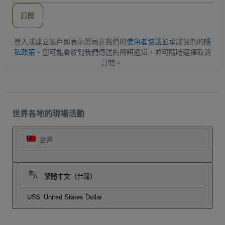
郵
件
訂閱
地
址
登入或建立帳戶即表示您同意我們的
使用者協議
並承認我們的
隱
私政策
。您可能會收到我們傳送的簡訊通知，並可隨時選擇取消
訂閱。
世界各地的現場活動
台灣
繁體中文（台灣）
US$
United States Dollar