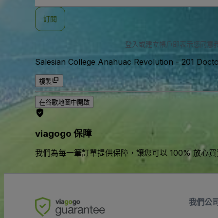
郵
件
訂閱
地
址
登入或建立帳戶即表示您同意
Salesian College Anahuac Revolution
-
201 Doct
複製
在谷歌地圖中開啟
viagogo 保障
我們為每一筆訂單提供保障，讓您可以 100% 放心
我們公