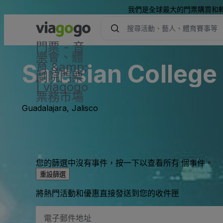
我們是全球最大的門票購買和
門票 - 音
樂會、體
Salesian College
育 &amp;
劇院門票
| viagogo
票務市場
Guadalajara, Jalisco
您的篩選中沒有事件，按一下以查看所有 個事件。
重設篩選
將熱門活動和優惠直接發送到您的收件匣
電
子