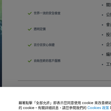
關
世界一流的安全檢查
公
會
透明定價
投
企
百分百安心保證
編
自始至終的客戶服務
工
版權 © viagogo GmbH 2026
公司詳情
使用本網站即表示接受
條款和條件
以及
隱私政策
以及
程式餅乾政策
請勿分享我的個人資訊/您的隱私權選擇
藉著點擊「全部允許」即表示您同意使用 cookie 來改
的 cookie。有關詳細訊息，請您參閱我們的
Cookies 政策