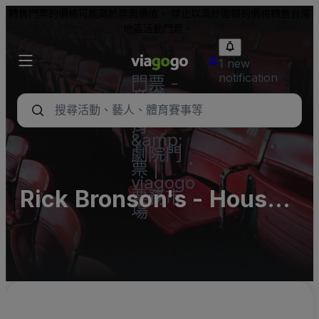
轉售門票的價格可能高於票面價值。 禁止以高於面額的價格轉售台灣
地區活動門票。
1 new
notification
門票 -
音樂
會、體
育
&amp;
劇院門
票 |
viagogo
Rick Bronson's - House
票務市
場
of Comedy MN
(InActive)