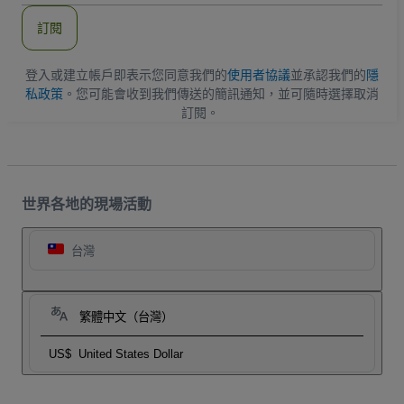
郵
件
訂閱
地
址
登入或建立帳戶即表示您同意我們的
使用者協議
並承認我們的
隱
私政策
。您可能會收到我們傳送的簡訊通知，並可隨時選擇取消
訂閱。
世界各地的現場活動
台灣
繁體中文（台灣）
US$
United States Dollar