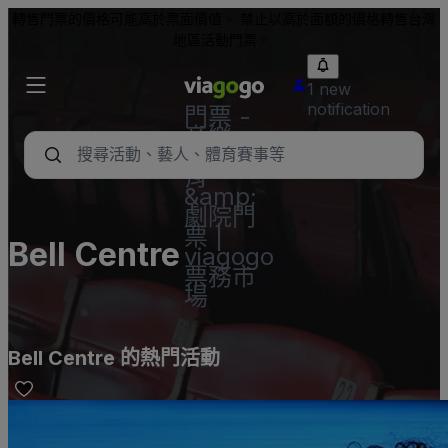
轉售門票的價格可能高於票面價值。 禁止以高於面額的價格轉售台灣
地區活動門票。
1 new
notification
門票 -
音樂
會、體
育
&amp;
劇院門
票 |
Bell Centre
viagogo
票務市
場
Bell Centre 的熱門活動