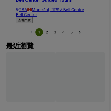
Bell Center Guided Tours
TBA
Montréal, 加拿大
Bell Centre
Bell Centre
查看門票
1
2
3
4
5
最近瀏覽