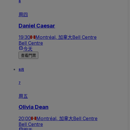
6
周四
Daniel Caesar
19:30
Montréal, 加拿大
Bell Centre
Bell Centre
今天
查看門票
8月
7
周五
Olivia Dean
20:00
Montréal, 加拿大
Bell Centre
Bell Centre
明天