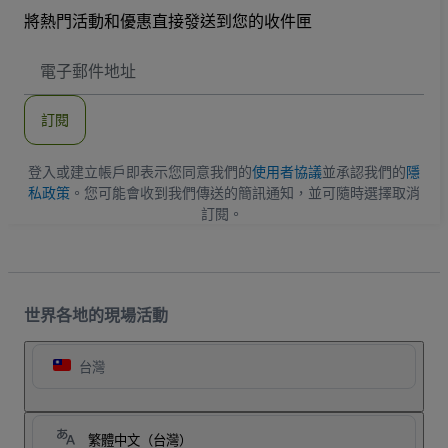
將熱門活動和優惠直接發送到您的收件匣
電
子
郵
件
訂閱
地
址
登入或建立帳戶即表示您同意我們的
使用者協議
並承認我們的
隱
私政策
。您可能會收到我們傳送的簡訊通知，並可隨時選擇取消
訂閱。
世界各地的現場活動
台灣
繁體中文（台灣）