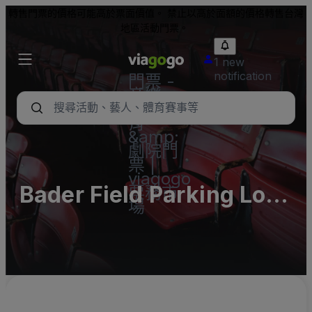
轉售門票的價格可能高於票面價值。 禁止以高於面額的價格轉售台灣
地區活動門票。
1 new
notification
門票 -
音樂
會、體
育
&amp;
劇院門
票 |
viagogo
Bader Field Parking Lots
票務市
場
(InActive)