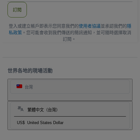
郵
件
訂閱
地
址
登入或建立帳戶即表示您同意我們的
使用者協議
並承認我們的
隱
私政策
。您可能會收到我們傳送的簡訊通知，並可隨時選擇取消
訂閱。
世界各地的現場活動
台灣
繁體中文（台灣）
US$
United States Dollar