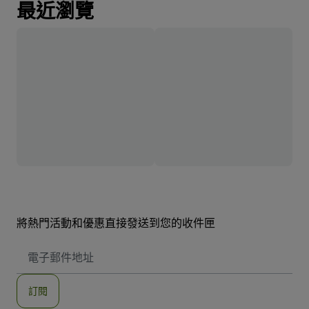
最近瀏覽
將熱門活動和優惠直接發送到您的收件匣
電
子
郵
件
訂閱
地
址