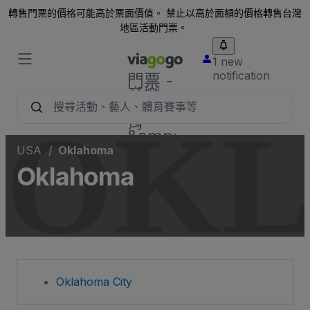
轉售門票的價格可能高於票面價值。 禁止以高於面額的價格轉售台灣
地區活動門票。
1 new
notification
門票 -
音樂
會、體
OK
育
&amp;
劇院門
USA
Oklahoma
票 |
Oklahoma
viagogo
票務市
場
Oklahoma City