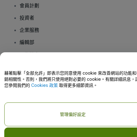
會員計劃
投資者
企業服務
編輯部
工作機會
藉著點擊「全部允許」即表示您同意使用 cookie 來改善網站的功能和
有疑問嗎？
銷相關性。否則，我們將只使用絕對必要的 cookie。有關詳細訊息，
您參閱我們的
Cookies 政策
取得更多細節資訊。
幫助中心 / 聯絡我們
管理偏好設定
版權 © viagogo GmbH 2026
公司詳情
使用本網站即表示接受
條款和條件
以及
隱私政策
以及
程式餅乾政策
以及
行動隱私政策