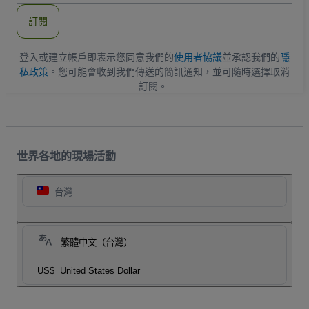
郵
件
訂閱
地
址
登入或建立帳戶即表示您同意我們的
使用者協議
並承認我們的
隱
私政策
。您可能會收到我們傳送的簡訊通知，並可隨時選擇取消
訂閱。
世界各地的現場活動
台灣
繁體中文（台灣）
US$
United States Dollar