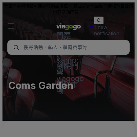
轉售門票的價格可能高於票面價值。 禁止以高於面額的價格轉售台灣
地區活動門票。
1 new
notification
門票 -
音樂
會、體
育
&amp;
劇院門
票 |
viagogo
Coms Garden
票務市
場