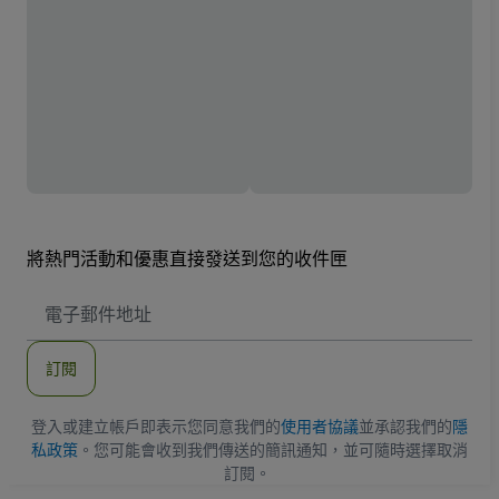
將熱門活動和優惠直接發送到您的收件匣
電
子
郵
件
訂閱
地
址
登入或建立帳戶即表示您同意我們的
使用者協議
並承認我們的
隱
私政策
。您可能會收到我們傳送的簡訊通知，並可隨時選擇取消
訂閱。