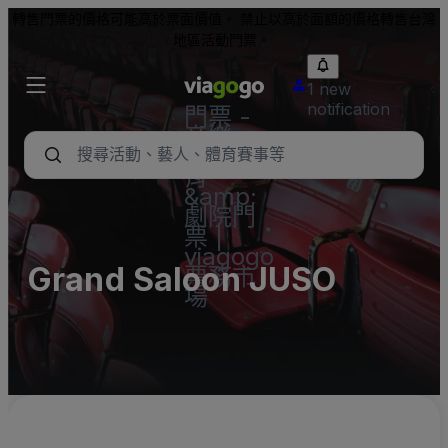
轉售門票的價格可能高於票面價值。 禁止以高於面額的價格轉售台灣
地區活動門票。
1 new
notification
門票 -
音樂
會、體
育
&amp;
劇院門
票 |
viagogo
Grand Saloon JUSO
票務市
場