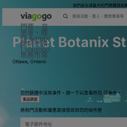
我們是全球最大的門票購買和
門票 - 音
樂會、體
Planet Botanix S
育 &amp;
劇院門票
| viagogo
票務市場
Ottawa, Ontario
您的篩選中沒有事件，按一下以查看所有 個事件。
重設篩選
將熱門活動和優惠直接發送到您的收件匣
電
子