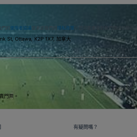
我們的
使用者協議
並承認我們的
隱私政策
。您可能會收到我們傳送的簡訊
nk St, Ottawa, K2P 1X7, 加拿大
買賣門票。
司
有疑問嗎？