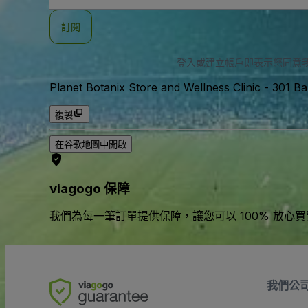
郵
件
訂閱
地
址
登入或建立帳戶即表示您同意
Planet Botanix Store and Wellness Clinic
-
301 Ba
複製
在谷歌地圖中開啟
viagogo 保障
我們為每一筆訂單提供保障，讓您可以 100% 放心
我們公