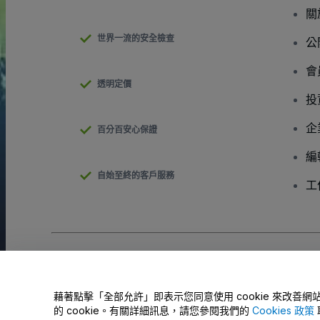
關
世界一流的安全檢查
公
會
透明定價
投
企
百分百安心保證
編
自始至終的客戶服務
工
版權 © viagogo GmbH 2026
公司詳情
使用本網站即表示接受
條款和條件
以及
隱私政策
以及
程式餅乾政策
請勿分享我的個人資訊/您的隱私權選擇
藉著點擊「全部允許」即表示您同意使用 cookie 來改
的 cookie。有關詳細訊息，請您參閱我們的
Cookies 政策