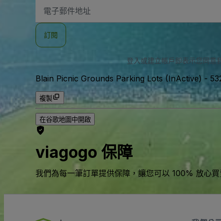
電
子
郵
件
訂閱
地
址
登入或建立帳戶即表示您同意
Blain Picnic Grounds Parking Lots (InActive)
-
53
複製
在谷歌地圖中開啟
viagogo 保障
我們為每一筆訂單提供保障，讓您可以 100% 放心