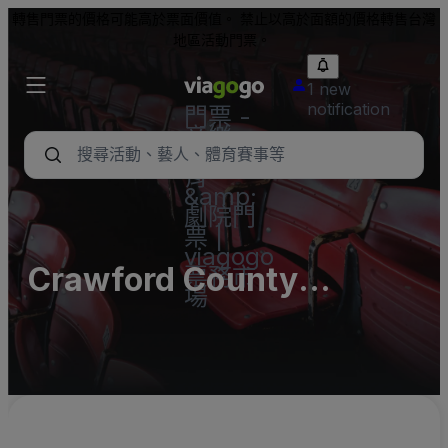
轉售門票的價格可能高於票面價值。 禁止以高於面額的價格轉售台灣
地區活動門票。
1 new
notification
門票 -
音樂
會、體
育
&amp;
劇院門
票 |
viagogo
Crawford County
票務市
場
Fairgrounds