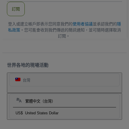
郵
件
訂閱
地
址
登入或建立帳戶即表示您同意我們的
使用者協議
並承認我們的
隱
私政策
。您可能會收到我們傳送的簡訊通知，並可隨時選擇取消
訂閱。
世界各地的現場活動
台灣
繁體中文（台灣）
US$
United States Dollar