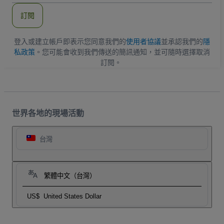
郵
件
訂閱
地
址
登入或建立帳戶即表示您同意我們的
使用者協議
並承認我們的
隱
私政策
。您可能會收到我們傳送的簡訊通知，並可隨時選擇取消
訂閱。
世界各地的現場活動
台灣
繁體中文（台灣）
US$
United States Dollar