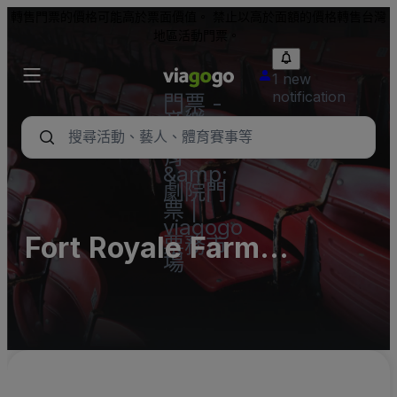
轉售門票的價格可能高於票面價值。 禁止以高於面額的價格轉售台灣
地區活動門票。
1 new
notification
門票 -
音樂
會、體
育
&amp;
劇院門
票 |
viagogo
Fort Royale Farm
票務市
場
Parking Lots (InActive)