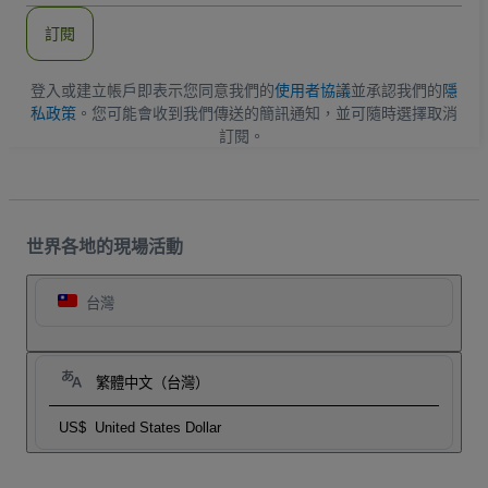
郵
件
訂閱
地
址
登入或建立帳戶即表示您同意我們的
使用者協議
並承認我們的
隱
私政策
。您可能會收到我們傳送的簡訊通知，並可隨時選擇取消
訂閱。
世界各地的現場活動
台灣
繁體中文（台灣）
US$
United States Dollar