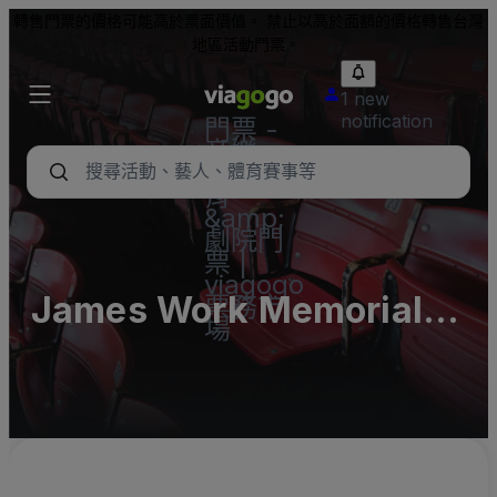
轉售門票的價格可能高於票面價值。 禁止以高於面額的價格轉售台灣
地區活動門票。
1 new
notification
門票 -
音樂
會、體
育
&amp;
劇院門
票 |
viagogo
James Work Memorial
票務市
場
Stadium