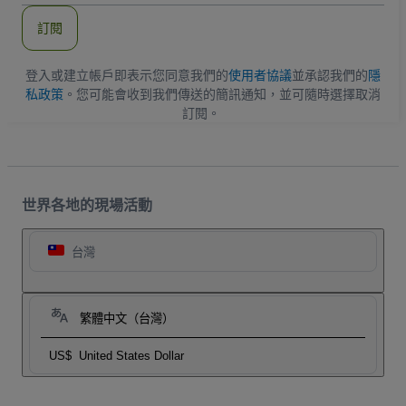
郵
件
訂閱
地
址
登入或建立帳戶即表示您同意我們的
使用者協議
並承認我們的
隱
私政策
。您可能會收到我們傳送的簡訊通知，並可隨時選擇取消
訂閱。
世界各地的現場活動
台灣
繁體中文（台灣）
US$
United States Dollar