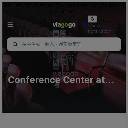
轉售門票的價格可能高於票面價值。 禁止以高於面額的價格轉售台灣
地區活動門票。
1 new
notification
門票 -
音樂
會、體
育
&amp;
劇院門
票 |
viagogo
Conference Center at
票務市
場
We-Ko-Pa Casino -
Complex Parking Lots
(InActive)