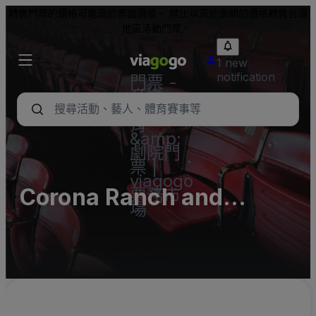
轉售門票的價格可能高於票面價值。 禁止以高於面額的價格轉售台灣
地區活動門票。
1 new
notification
門票 -
音樂
會、體
育
&amp;
劇院門
票 |
viagogo
Corona Ranch and
票務市
場
Rodeo Grounds Parking
Lots (InActive)