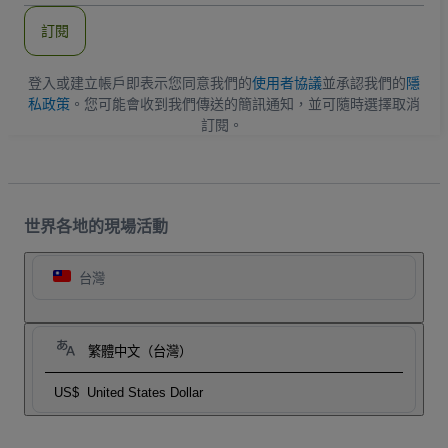
郵
件
訂閱
地
址
登入或建立帳戶即表示您同意我們的
使用者協議
並承認我們的
隱
私政策
。您可能會收到我們傳送的簡訊通知，並可隨時選擇取消
訂閱。
世界各地的現場活動
台灣
繁體中文（台灣）
US$
United States Dollar