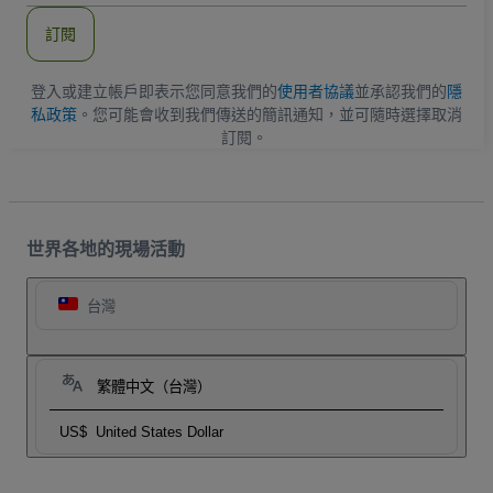
郵
件
訂閱
地
址
登入或建立帳戶即表示您同意我們的
使用者協議
並承認我們的
隱
私政策
。您可能會收到我們傳送的簡訊通知，並可隨時選擇取消
訂閱。
世界各地的現場活動
台灣
繁體中文（台灣）
US$
United States Dollar