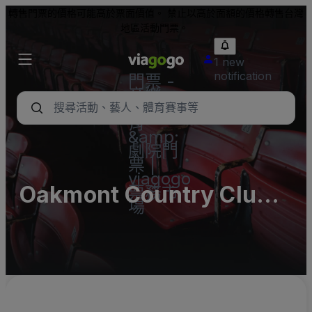
轉售門票的價格可能高於票面價值。 禁止以高於面額的價格轉售台灣
地區活動門票。
1 new
notification
門票 -
音樂
會、體
育
&amp;
劇院門
票 |
viagogo
Oakmont Country Club
票務市
場
Parking Lots (InActive)