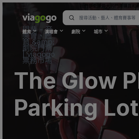
我們是全球最大的門票購買和
門票 - 音
體育
演唱會
劇院
城市
樂會、體
育 &amp;
劇院門票
| viagogo
票務市場
The Glow P
Parking Lot