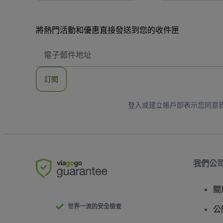
將熱門活動和優惠直接發送到您的收件匣
電
子
郵
件
訂閱
地
址
登入或建立帳戶即表示您同意
我們公
關
世界一流的安全檢查
公