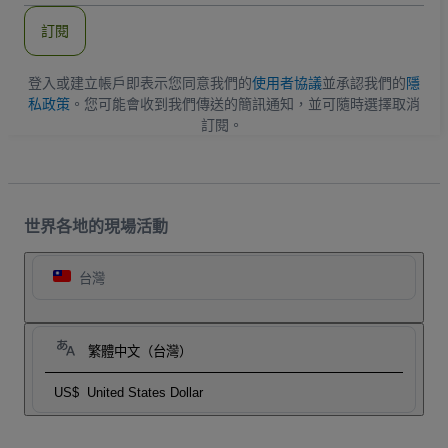
郵
件
訂閱
地
址
登入或建立帳戶即表示您同意我們的
使用者協議
並承認我們的
隱
私政策
。您可能會收到我們傳送的簡訊通知，並可隨時選擇取消
訂閱。
世界各地的現場活動
台灣
繁體中文（台灣）
US$
United States Dollar