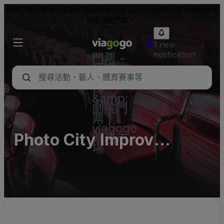
轉售門票的價格可能高於票面價值。 禁止以高於面額的價格轉售台灣
地區活動門票。
1 new
notification
門票 -
音樂
會、體
育
&amp;
劇院門
票 |
viagogo
Photo City Improv
票務市
場
Comedy and Music
Venue Parking Lots
(InActive)