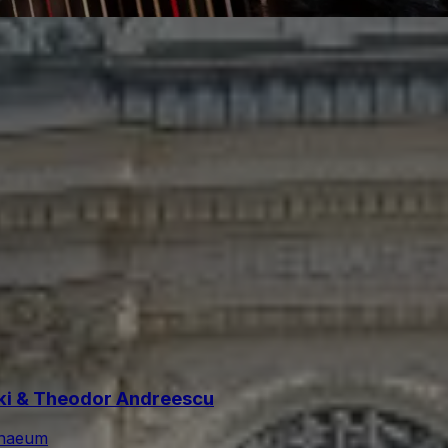
ski & Theodor Andreescu
enaeum