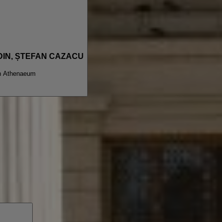
ODIN, ȘTEFAN CAZACU
n Athenaeum