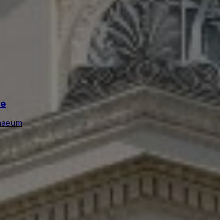
ie
naeum