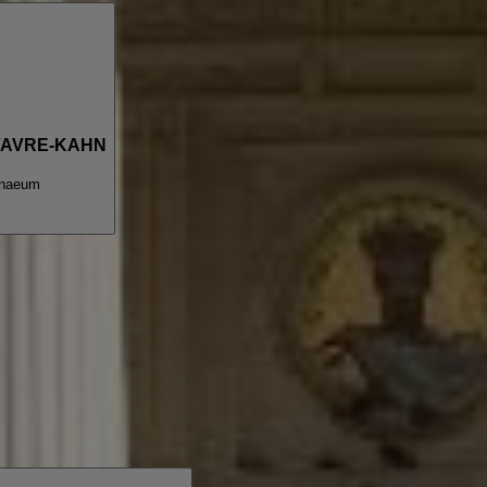
 FAVRE-KAHN
enaeum