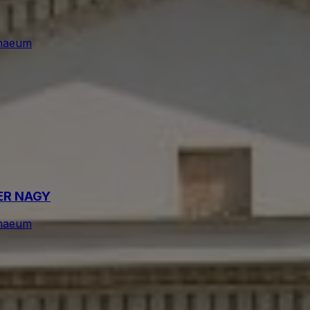
naeum
ER NAGY
naeum