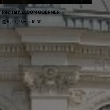
Recital NELSON GOERNER
週五, 9月18日 • 19:00