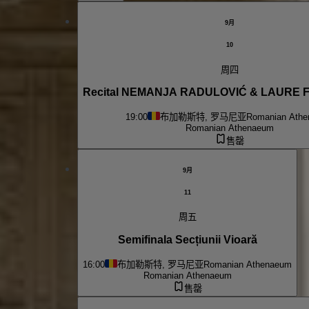
9月
10
周四
Recital NEMANJA RADULOVIĆ & LAURE
19:00
布加勒斯特, 罗马尼亚
Romanian Ath
Romanian Athenaeum
售罄
9月
11
周五
Semifinala Secțiunii Vioară
16:00
布加勒斯特, 罗马尼亚
Romanian Athenaeum
Romanian Athenaeum
售罄