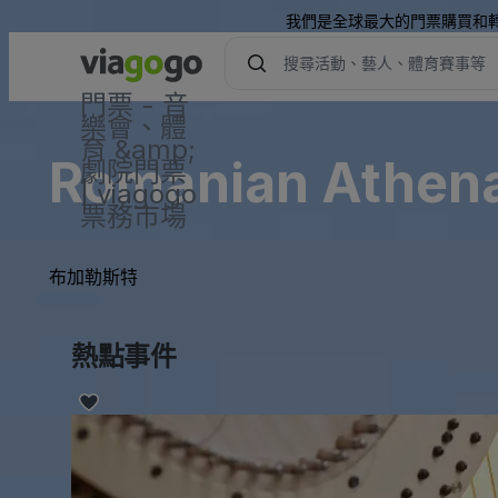
我們是全球最大的門票購買和
門票 - 音
樂會、體
育 &amp;
Romanian Athe
劇院門票
| viagogo
票務市場
布加勒斯特
熱點事件