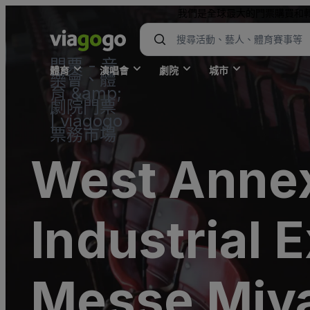
我們是全球最大的門票購買和
門票 - 音
體育
演唱會
劇院
城市
樂會、體
育 &amp;
劇院門票
| viagogo
票務市場
West Annex
Industrial
Messe Miya