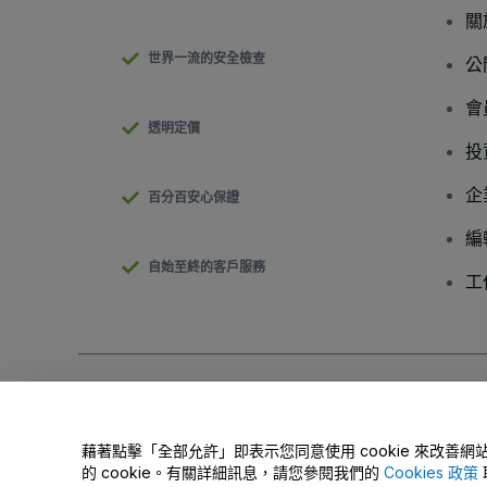
關
世界一流的安全檢查
公
會
透明定價
投
企
百分百安心保證
編
自始至終的客戶服務
工
版權 © viagogo GmbH 2026
公司詳情
使用本網站即表示接受
條款和條件
以及
隱私政策
以及
程式餅乾政策
請勿分享我的個人資訊/您的隱私權選擇
藉著點擊「全部允許」即表示您同意使用 cookie 來改
的 cookie。有關詳細訊息，請您參閱我們的
Cookies 政策