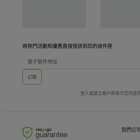
將熱門活動和優惠直接發送到您的收件匣
電
子
郵
件
訂閱
地
址
登入或建立帳戶即表示您同意
我們公