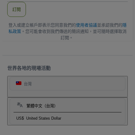
郵
件
訂閱
地
址
登入或建立帳戶即表示您同意我們的
使用者協議
並承認我們的
隱
私政策
。您可能會收到我們傳送的簡訊通知，並可隨時選擇取消
訂閱。
世界各地的現場活動
台灣
繁體中文（台灣）
US$
United States Dollar