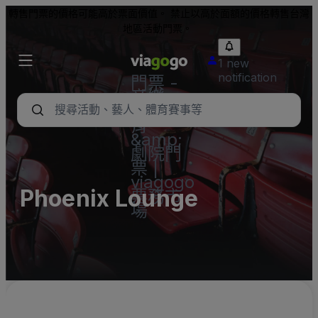
轉售門票的價格可能高於票面價值。 禁止以高於面額的價格轉售台灣
地區活動門票。
1 new
notification
門票 -
音樂
會、體
育
&amp;
劇院門
票 |
viagogo
Phoenix Lounge
票務市
場