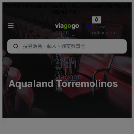
轉售門票的價格可能高於票面價值。 禁止以高於面額的價格轉售台灣
地區活動門票。
1 new
notification
門票 -
音樂
會、體
育
&amp;
劇院門
票 |
viagogo
Aqualand Torremolinos
票務市
場