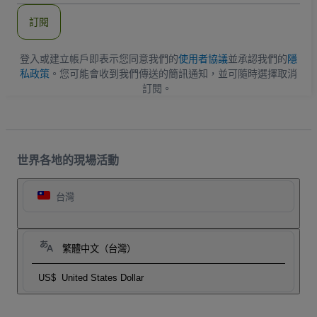
郵
件
訂閱
地
址
登入或建立帳戶即表示您同意我們的
使用者協議
並承認我們的
隱
私政策
。您可能會收到我們傳送的簡訊通知，並可隨時選擇取消
訂閱。
世界各地的現場活動
台灣
繁體中文（台灣）
US$
United States Dollar