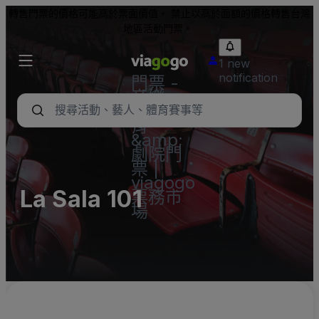
轉售門票的價格可能高於票面價值。 禁止以高於面額的價格轉售台灣
地區活動門票。
1 new
notification
門票 -
音樂
會、體
育
&amp;
劇院門
票 |
viagogo
La Sala 101
票務市
場