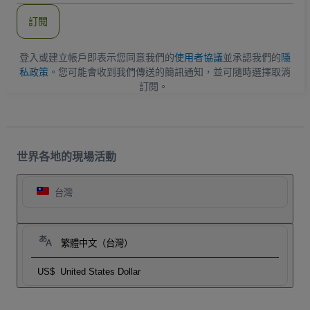
郵
件
訂閱
地
址
登入或建立帳戶即表示您同意我們的
使用者協議
並承認我們的
隱
私政策
。您可能會收到我們傳送的簡訊通知，並可隨時選擇取消
訂閱。
世界各地的現場活動
台灣
繁體中文（台灣）
US$
United States Dollar