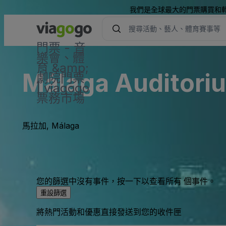
我們是全球最大的門票購買和
門票 - 音
樂會、體
育 &amp;
Málaga Auditoriu
劇院門票
| viagogo
票務市場
馬拉加, Málaga
您的篩選中沒有事件，按一下以查看所有 個事件。
重設篩選
將熱門活動和優惠直接發送到您的收件匣