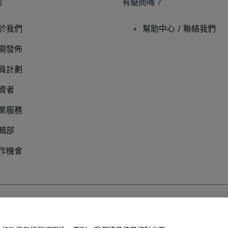
司
有疑問嗎？
於我們
幫助中心 / 聯絡我們
開發佈
員計劃
資者
業服務
輯部
作機會
以及
行動隱私政策