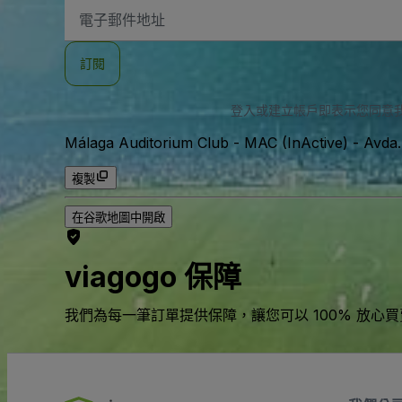
電
子
郵
件
訂閱
地
址
登入或建立帳戶即表示您同意
Málaga Auditorium Club - MAC (InActive)
-
Avda
複製
在谷歌地圖中開啟
viagogo 保障
我們為每一筆訂單提供保障，讓您可以 100% 放心