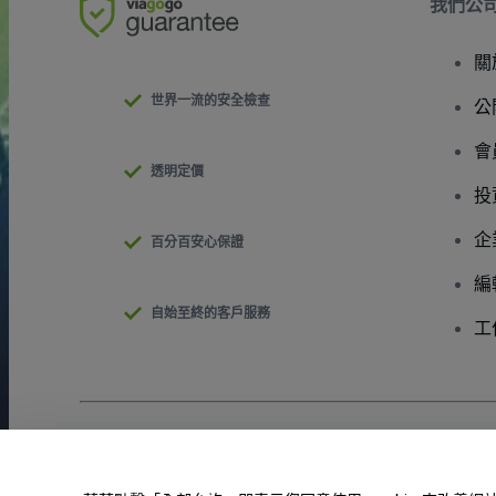
我們公
關
世界一流的安全檢查
公
會
透明定價
投
企
百分百安心保證
編
自始至終的客戶服務
工
版權 © viagogo GmbH 2026
公司詳情
使用本網站即表示接受
條款和條件
以及
隱私政策
以及
程式餅乾政策
請勿分享我的個人資訊/您的隱私權選擇