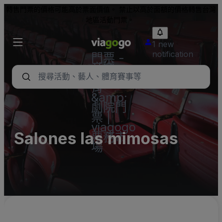
轉售門票的價格可能高於票面價值。 禁止以高於面額的價格轉售台灣
地區活動門票。
1 new
notification
門票 -
音樂
會、體
育
&amp;
劇院門
票 |
viagogo
Salones las mimosas
票務市
場