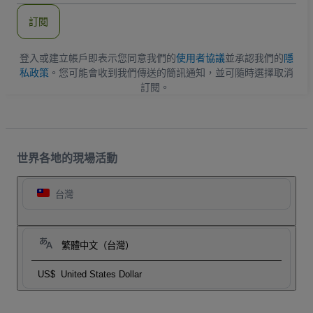
郵
件
訂閱
地
址
登入或建立帳戶即表示您同意我們的
使用者協議
並承認我們的
隱
私政策
。您可能會收到我們傳送的簡訊通知，並可隨時選擇取消
訂閱。
世界各地的現場活動
台灣
繁體中文（台灣）
US$
United States Dollar