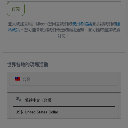
郵
件
訂閱
地
址
登入或建立帳戶即表示您同意我們的
使用者協議
並承認我們的
隱
私政策
。您可能會收到我們傳送的簡訊通知，並可隨時選擇取消
訂閱。
世界各地的現場活動
台灣
繁體中文（台灣）
US$
United States Dollar