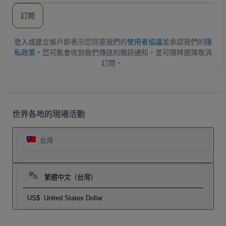
郵
件
訂閱
地
址
登入或建立帳戶即表示您同意我們的
使用者協議
並承認我們的
隱
私政策
。您可能會收到我們傳送的簡訊通知，並可隨時選擇取消
訂閱。
世界各地的現場活動
台灣
繁體中文（台灣）
US$
United States Dollar