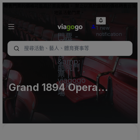
轉售門票的價格可能高於票面價值。 禁止以高於面額的價格轉售台灣
地區活動門票。
1 new
notification
門票 -
音樂
會、體
育
&amp;
劇院門
票 |
viagogo
Grand 1894 Opera
票務市
場
House Parking Lots
(InActive)