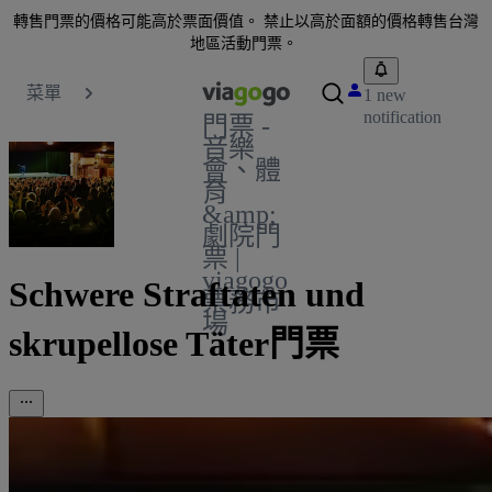
轉售門票的價格可能高於票面價值。 禁止以高於面額的價格轉售台灣
地區活動門票。
菜單
1 new
notification
門票 -
音樂
會、體
育
&amp;
劇院門
票 |
viagogo
Schwere Straftaten und
票務市
場
skrupellose Täter門票