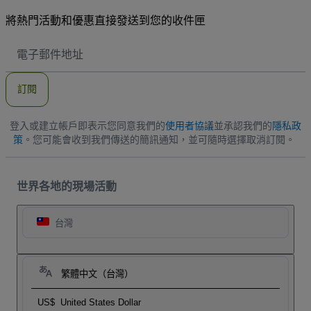
將熱門活動和優惠直接發送到您的收件匣
電
子
郵
件
訂閱
地
址
登入或建立帳戶即表示您同意我們的
使用者協議
並承認我們的
隱私政
策
。您可能會收到我們傳送的簡訊通知，並可隨時選擇取消訂閱。
世界各地的現場活動
台灣
繁體中文（台灣）
US$
United States Dollar