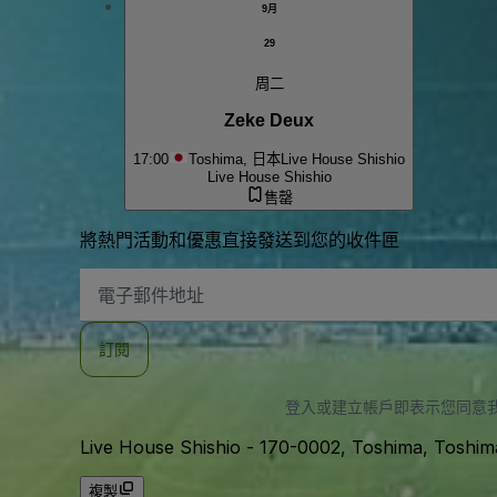
9月
29
周二
Zeke Deux
17:00
Toshima, 日本
Live House Shishio
Live House Shishio
售罄
將熱門活動和優惠直接發送到您的收件匣
電
子
郵
件
訂閱
地
址
登入或建立帳戶即表示您同意
Live House Shishio
-
170-0002, Toshima, Toshim
複製