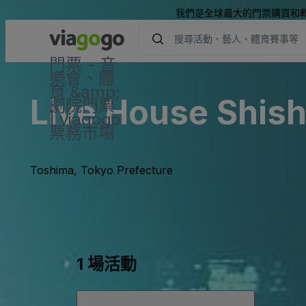
我們是全球最大的門票購買和
門票 - 音
樂會、體
育 &amp;
Live House Shish
劇院門票
| viagogo
票務市場
Toshima, Tokyo Prefecture
1 場活動