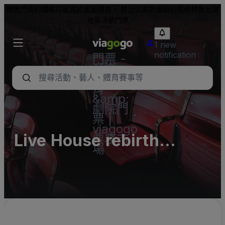
轉售門票的價格可能高於票面價值。 禁止以高於面額的價格轉售台灣
地區活動門票。
1 new
notification
門票 -
音樂
會、體
育
&amp;
劇院門
票 |
viagogo
Live House rebirth
票務市
場
(kinshicho rebirth)