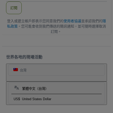
郵
件
訂閱
地
址
登入或建立帳戶即表示您同意我們的
使用者協議
並承認我們的
隱
私政策
。您可能會收到我們傳送的簡訊通知，並可隨時選擇取消
訂閱。
世界各地的現場活動
台灣
繁體中文（台灣）
US$
United States Dollar